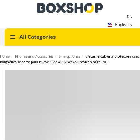
$
English
All Categories
Home
/
Phones and Accessories
/
Smartphones
/
Elegante cubierta protectora caso
magnética soporte para nuevo iPad 4/3/2 Wake-up/Sleep púrpura
/