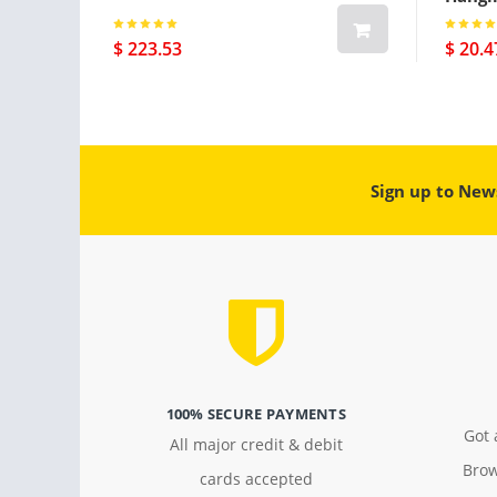
$ 223.53
$ 20.4
Sign up to New
100% SECURE PAYMENTS
Got 
All major credit & debit
Brow
cards accepted