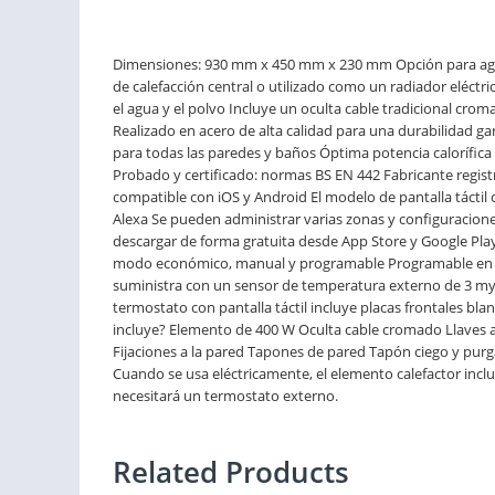
Dimensiones: 930 mm x 450 mm x 230 mm Opción para agreg
de calefacción central o utilizado como un radiador eléctri
el agua y el polvo Incluye un oculta cable tradicional c
Realizado en acero de alta calidad para una durabilidad g
para todas las paredes y baños Óptima potencia calorífica 
Probado y certificado: normas BS EN 442 Fabricante regist
compatible con iOS y Android El modelo de pantalla tácti
Alexa Se pueden administrar varias zonas y configuraciones
descargar de forma gratuita desde App Store y Google Play
modo económico, manual y programable Programable en 7 
suministra con un sensor de temperatura externo de 3 my to
termostato con pantalla táctil incluye placas frontales bla
incluye? Elemento de 400 W Oculta cable cromado Llaves 
Fijaciones a la pared Tapones de pared Tapón ciego y purga
Cuando se usa eléctricamente, el elemento calefactor inclu
necesitará un termostato externo.
Related Products