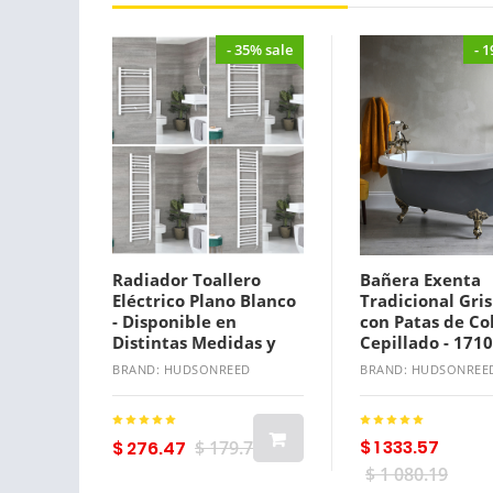
- 35% sale
- 
Radiador Toallero
Bañera Exenta
Eléctrico Plano Blanco
Tradicional Gris
- Disponible en
con Patas de Co
Distintas Medidas y
Cepillado - 17
con Selección de
740mm (Sin Agu
BRAND: HUDSONREED
BRAND: HUDSONREE
Elementos Bluetooth -
para la Grifería)
Ive
$ 1 333.57
$ 276.47
$ 179.70
$ 1 080.19