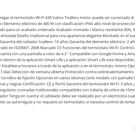
ar el termostato Wi-Fi 430 Vatios Toallero mixto: puede ser conectado al
co Elemento eléctrico de 400 W con clasificación IP64: alto nivel de protecció
romado para un acabado ordenado Acabado cromado / blanco resistente (RAL 
arantizada Diseño tradicional para una apariencia elegante Montado en el su
Garantía del radiador toallero: 10 años Garantía del elemento eléctrico: 2 a
rado en ISO9001: 2008 Marcado CE Funciones del termostato Wi-Fi: Control d
l cuenta con una pantalla a color de 4.3 " Compatible con Google Home y Am
 dentro de la aplicación Smart Life La aplicación Smart Life está disponible
 Establezca horarios a través de la aplicación o en el termostato mismo Op
días Detección de ventana abierta Protección contra sobrecalentamiento
rnillos de fijación Opciones en varios idiomas (solo modelo con pantalla tác
ncas y negras Certificación: CE y RoHS Garantía del termostato Wi-Fi: 3 años
angulares cromadas tradicionales compatibles con tubería de cobre de 15
dor Tenga en cuenta: el cableado debe ser realizado por un electricista cual
ido se autorregula y no requiere un termostato; si necesita control de temp