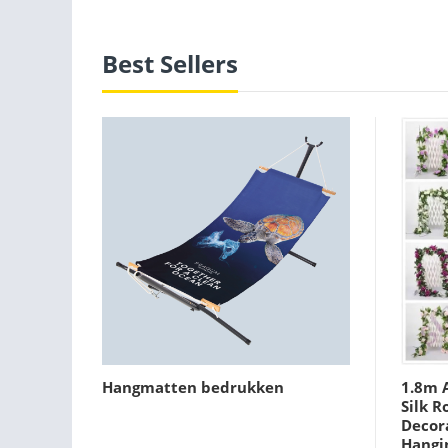
Best Sellers
Hangmatten bedrukken
1.8m A
Silk R
Decora
Hangi