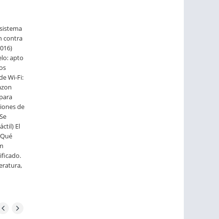
 sistema
n contra
9016)
elo: apto
ños
e Wi-Fi:
azon
 para
ciones de
 Se
til) El
 ¿Qué
mm
ificado.
eratura,