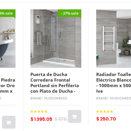
19% sale
- 37% sale
Puerta de Ducha
Radiador Toall
 Piedra
Corredera Frontal
Eléctrico Blanc
lor Oro
Portland sin Perfilería
- 1000mm x 50
10mm x
con Plato de Ducha -
Ive
jeros
Disponible en
D
BRAND: HUDSONREED
BRAND: HUDSONREE
 - Elton
Distintas Medidas
$ 250.70
$ 1 395.05
$ 878.88