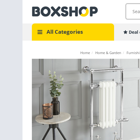
All Categories
Deal 
Home
/
Home & Garden
/
Furnishi