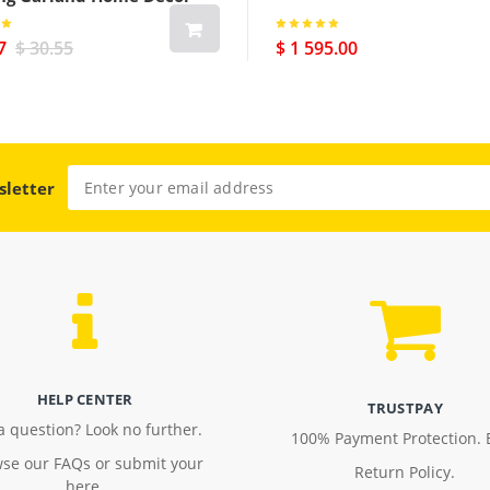
7
$ 30.55
$ 1 595.00
sletter
HELP CENTER
TRUSTPAY
a question? Look no further.
100% Payment Protection. 
se our FAQs or submit your
Return Policy.
here.