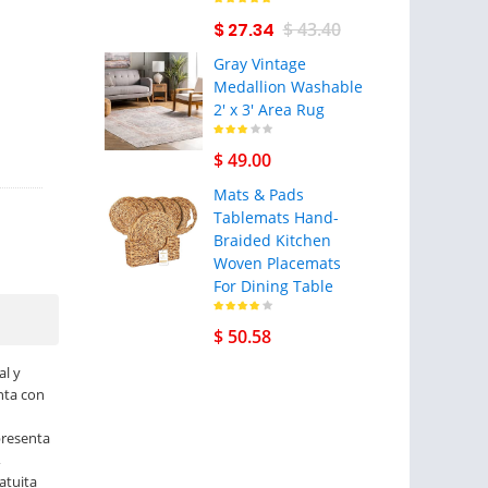
$ 27.34
$ 43.40
Gray Vintage
Medallion Washable
2' x 3' Area Rug
$ 49.00
Mats & Pads
Tablemats Hand-
Braided Kitchen
Woven Placemats
For Dining Table
$ 50.58
al y
nta con
presenta
,
atuita