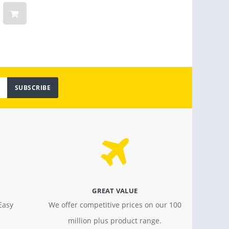
Vinta
Light
$ 799.00
$ 18.4
SUBSCRIBE
GREAT VALUE
Easy
We offer competitive prices on our 100
million plus product range.