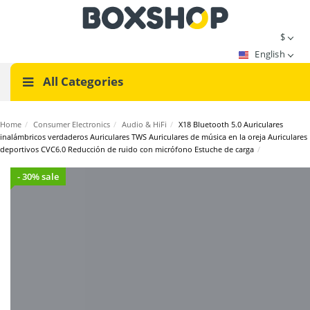
$
English
All Categories
Home
/
Consumer Electronics
/
Audio & HiFi
/
X18 Bluetooth 5.0 Auriculares
inalámbricos verdaderos Auriculares TWS Auriculares de música en la oreja Auriculares
deportivos CVC6.0 Reducción de ruido con micrófono Estuche de carga
/
- 30% sale