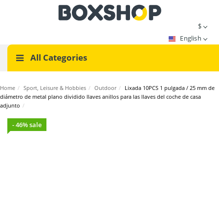
$
English
All Categories
Home
/
Sport, Leisure & Hobbies
/
Outdoor
/
Lixada 10PCS 1 pulgada / 25 mm de
diámetro de metal plano dividido llaves anillos para las llaves del coche de casa
adjunto
/
- 46% sale