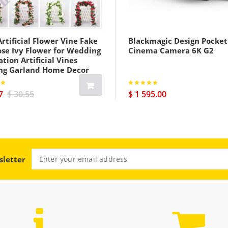
rtificial Flower Vine Fake
Blackmagic Design Pocket
ose Ivy Flower for Wedding
Cinema Camera 6K G2
tion Artificial Vines
ng Garland Home Decor
7
$ 30.55
$ 1 595.00
sletter