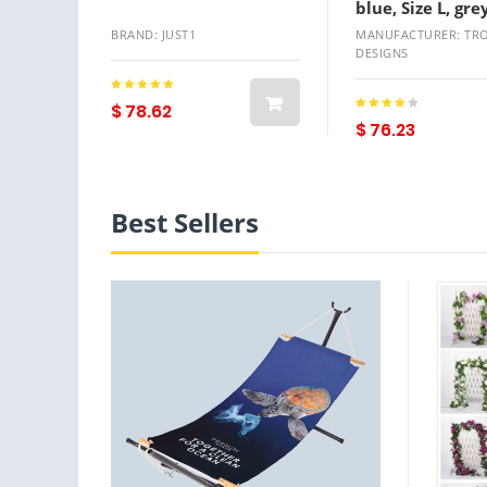
blue, Size L, gre
Size L
BRAND: JUST1
MANUFACTURER: TRO
DESIGNS
$ 78.62
$ 76.23
Best Sellers