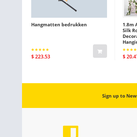
Hangmatten bedrukken
1.8m A
Silk R
Decora
Hangi
$ 223.53
$ 20.4
Sign up to New