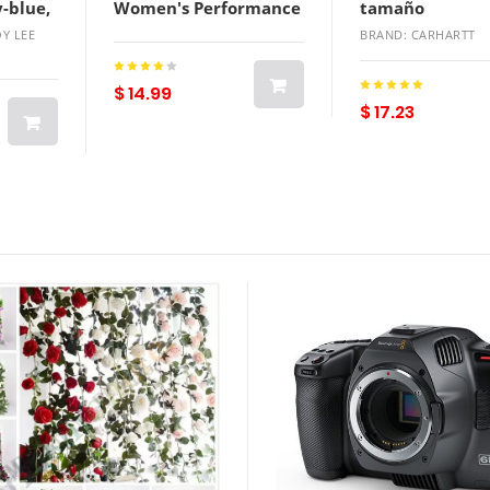
y-blue,
Women's Performance
tamaño
Theme Party High PU
Y LEE
BRAND: CARHARTT
Lightinthebox
$ 14.99
$ 17.23