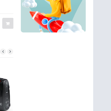
BRAND: ALPINESTARS
BRAND: ALPINESTAR
$ 40.27
$ 74.79
$ 44.8