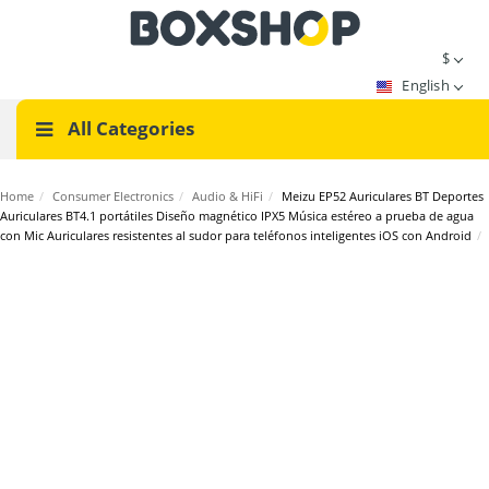
$
English
All Categories
Home
/
Consumer Electronics
/
Audio & HiFi
/
Meizu EP52 Auriculares BT Deportes
Auriculares BT4.1 portátiles Diseño magnético IPX5 Música estéreo a prueba de agua
con Mic Auriculares resistentes al sudor para teléfonos inteligentes iOS con Android
/