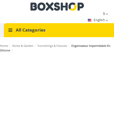
$
English
All Categories
Home
/
Home & Garden
/
Furnishings & Fixtures
/
Organisateur Imperméable En
Silicone
/